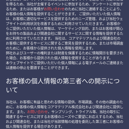
を得るため、当社が主催するイベントに参加するため、アンケートに参加す
るため、またはお客様が
お問い合わせ
のために当社に連絡することにより、
お客様の個人情報を提供することができます。 ご提供いただいた個人情報
は、お客様に適切なサービスを提供するためのニーズ管理、および当社ウェ
ブサイトの利用状況を改善するために利用させていただきます。 お客様か
らご提供いただいた個人情報は、マーケティング目的、またはお客様が関心
をお持ちの製品および関連会社に関するサービスに関する情報を提供するた
めに利用させていただきます。 当社は、コアマテリアルおよび関連会社の
お客様に提供するサービスに関するご意見を提供するため、または市場調査
のために、お客様から提供された個人情報を使用します。
弊社およびユーザーの権利または財産を保護するために情報開示を要求され
た場合、お客様から提供された個人情報を使用することがあります。
本ウェブサイトでご提供いただいた個人情報による電子メールのご連絡また
は連絡の停止を要請することができます。
お客様の個人情報の第三者への開示につ
いて
当社は、お客様に有益と思われる情報の提供、市場調査、その他の調査のた
めに、お客様の個人情報をコアマテリアル株式会社および関連会社に提供し
ます。 また、
お問い合わせ
、サンプリング、トライアル等、当社の取引に
関連するサービスに対するお客様のニーズやご要望にお応えするため、当社
および関連会社、または当社が当該情報の処理を委託した第三者にお客様の
個人情報を提供する場合があります。